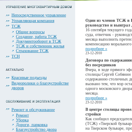
Непосредственное управление
Один из членов ТСЖ в Но
Управляющая компания
руководство и выиграл 
ТСЖ
16 сентября текущего го
Общие вопросы
суда, ответчик - руковод
Создание, работа ТСЖ
месяца выполнить претенз
Документооборот в ТСЖ
компенсацию морального 
ТСЖ и собственник жилья
подробнее »
Страхование ТСЖ
23-12-2010
ТСН
Договора по содержанию
без посредников
Вчера, в ходе прямого эф
столицы Сергей Собянин з
Красивые подъезды
содержанию столичных дв
Видеоролики о благоустройстве
вызвано тем, что мэр ост
дворов
одного московского двора
месяца.
подробнее »
23-12-2010
В центре столицы прове
Ремонт и обслуживание
стройки
Ремонт
Как сообщил председател
Уборка
(ТСЖ) «Тверской бульвар
Дороги, парковка
на Тверском бульваре, пр
Благоустройство двора