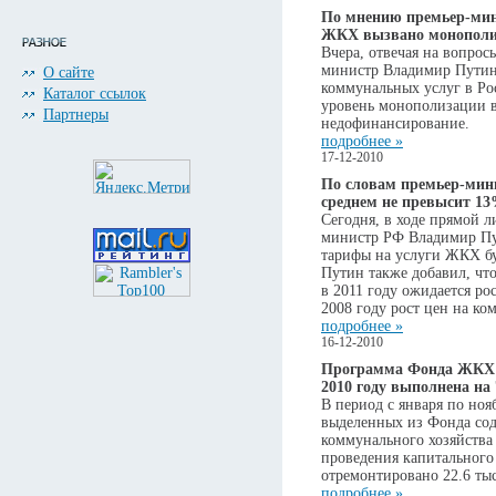
По мнению премьер-мини
ЖКХ вызвано монополи
Вчера, отвечая на вопрос
министр Владимир Путин
О сайте
коммунальных услуг в Ро
Каталог ссылок
уровень монополизации 
Партнеры
недофинансирование.
подробнее »
17-12-2010
По словам премьер-мини
среднем не превысит 1
Сегодня, в ходе прямой л
министр РФ Владимир Пут
тарифы на услуги ЖКХ буд
Путин также добавил, чт
в 2011 году ожидается ро
2008 году рост цен на ко
подробнее »
16-12-2010
Программа Фонда ЖКХ п
2010 году выполнена на
В период с января по нояб
выделенных из Фонда со
коммунального хозяйства
проведения капитального
отремонтировано 22.6 тыс
подробнее »