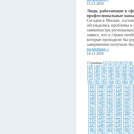
15-12-2010
Люди, работающие в сф
профессиональные навы
Сегодня в Москве, состоя
обсуждались проблемы в 
замминистра регионально
заявил, что в стране нео
которые проходили бы ку
завершению получали бы 
подробнее »
14-12-2010
Страницы
[1]
[2]
[3]
[4]
[5]
[6]
[19]
[20]
[21]
[22]
[23]
[24]
[25
[37]
[38]
[39]
[40]
[41]
[42]
[43
[55]
[56]
[57]
[58]
[59]
[60]
[61
[73]
[74]
[75]
[76]
[77]
[78]
[79
[91]
[92]
[93]
[94]
[95]
[96]
[97
[107]
[108]
[109]
[110]
[111]
[
[121]
[122]
[123]
[124]
[125]
[
[135]
[136]
[137]
[138]
[139]
[
[149]
[150]
[151]
[152]
[153]
[
[163]
[164]
[165]
[166]
[167]
[
[177]
[178]
[179]
[180]
[181]
[
[191]
[192]
[193]
[194]
[195]
[
[205]
[206]
[207]
[208]
[209]
[
[219]
[220]
[221]
[222]
[223]
[
[233]
[234]
[235]
[236]
[237]
[
[247]
[248]
[249]
[250]
[251]
[
[261]
[262]
[263]
[264]
[265]
[
[275]
[276]
[277]
[278]
[279]
[