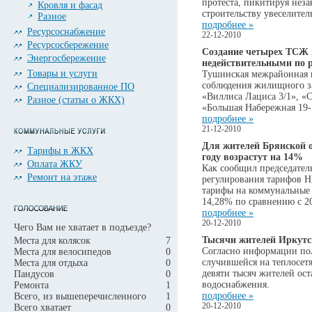
протеста, пикитируя нез
Кровля и фасад
строительству увеселител
Разное
подробнее »
Ресурсоснабжение
22-12-2010
Ресурсосбережение
Создание четырех ТСЖ 
Энергосбережение
недействительными по 
Товары и услуги
Тушинская межрайонная п
соблюдения жилищного з
Специализированное ПО
«Виллиса Лациса 3/1», «С
Разное (статьи о ЖКХ)
«Большая Набережная 19-
подробнее »
21-12-2010
Для жителей Брянской 
Тарифы в ЖКХ
году возрастут на 14%
Оплата ЖКУ
Как сообщил председатель
Ремонт на этаже
регулирования тарифов 
тарифы на коммунальные 
14,28% по сравнению с 2
подробнее »
20-12-2010
Чего Вам не хватает в подъезде?
Тысячи жителей Иркутск
Места для колясок
7
Согласно информации пол
Места для велосипедов
0
случившейся на теплосетя
Места для отдыха
0
девяти тысяч жителей ост
Пандусов
0
водоснабжения.
Ремонта
1
подробнее »
Всего, из вышеперечисленного
1
20-12-2010
Всего хватает
0