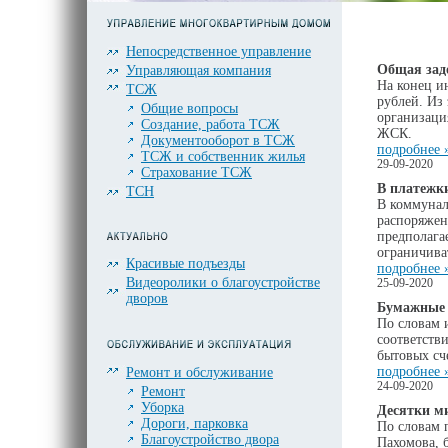
Непосредственное управление
Общая зад
Управляющая компания
На конец и
ТСЖ
рублей. Из
Общие вопросы
организаци
Создание, работа ТСЖ
ЖСК.
Документооборот в ТСЖ
подробнее 
ТСЖ и собственник жилья
29-09-2020
Страхование ТСЖ
В платежк
ТСН
В коммунал
распоряжен
предполага
ограничива
Красивые подъезды
подробнее 
Видеоролики о благоустройстве
25-09-2020
дворов
Бумажные 
По словам 
соответств
бытовых сч
подробнее 
Ремонт и обслуживание
24-09-2020
Ремонт
Уборка
Десятки м
Дороги, парковка
По словам 
Благоустройство двора
Пахомова, 