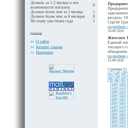
Должен за 1-2 месяца и нет
Предприят
0
возможности погасить
Предприяти
Должен более чем за 3 месяца
1
задолженно
Должен более чем за 6 месяцев
0
ресурсы. О
Не плачу уже более года
1
Сергей Гра
подробнее 
16-09-2020
Жителям Т
О сайте
Единый инф
Каталог ссылок
текущего г
объединять 
Партнеры
подробнее 
15-09-2020
Страницы
[1]
[27]
[28]
[29]
[53]
[54]
[55]
[79]
[80]
[81]
[104]
[105]
[124]
[125]
[144]
[145]
[164]
[165]
[184]
[185]
[204]
[205]
[224]
[225]
[244]
[245]
[264]
[265]
[284]
[285]
[304]
[305]
[324]
[325]