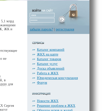
 5,1 млрд
набжающими
СЖ, ЖК и
забыли пароль?
|
регистрация
Каталог компаний
ветствующее
ЖКХ на карте
но не
Каталог товаров
Каталог услуг
Доска объявлений
Работа в ЖКХ
ы
Юридическая консультация
й, в
Форум
дуру для
Новости ЖКХ
Решение проблем в ЖКХ
КХ Сергея
могут
Образцы исков и жалоб