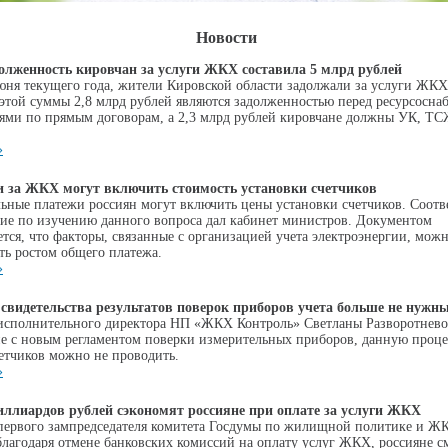
Новости
олженность кировчан за услуги ЖКХ составила 5 млрд рублей
юня текущего года, жители Кировской области задолжали за услуги ЖКХ
 этой суммы 2,8 млрд рублей являются задолженностью перед ресурсос
ями по прямым договорам, а 2,3 млрд рублей кировчане должны УК, Т
»
и за ЖКХ могут включить стоимость установки счетчиков
ьные платежи россиян могут включить цены установки счетчиков. Соот
ие по изучению данного вопроса дал кабинет министров. Документом
ется, что факторы, связанные с организацией учета электроэнергии, мож
ть ростом общего платежа.
»
свидетельства результатов поверок приборов учета больше не нужн
исполнительного директора НП «ЖКХ Контроль» Светланы Разворотнево
ие с новым регламентом поверки измерительных приборов, данную проце
етчиков можно не проводить.
»
иллиардов рублей сэкономят россияне при оплате за услуги ЖКХ
первого зампредседателя комитета Госдумы по жилищной политике и Ж
благодаря отмене банковских комиссий на оплату услуг ЖКХ, россияне с