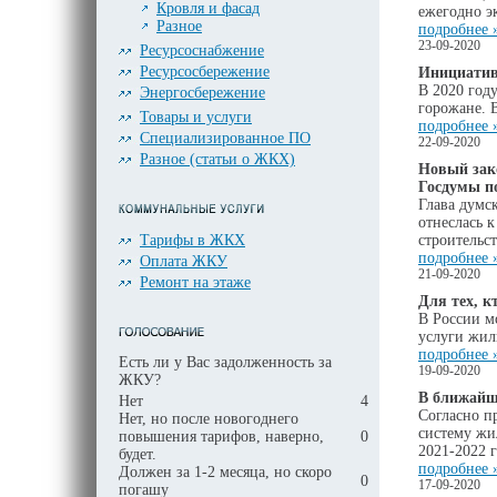
Кровля и фасад
ежегодно э
Разное
подробнее 
23-09-2020
Ресурсоснабжение
Ресурсосбережение
Инициатив
В 2020 год
Энергосбережение
горожане. 
Товары и услуги
подробнее 
Специализированное ПО
22-09-2020
Разное (статьи о ЖКХ)
Новый зак
Госдумы 
Глава думс
отнеслась 
Тарифы в ЖКХ
строительс
подробнее 
Оплата ЖКУ
21-09-2020
Ремонт на этаже
Для тех, к
В России м
услуги жил
подробнее 
Есть ли у Вас задолженность за
19-09-2020
ЖКУ?
В ближайш
Нет
4
Согласно п
Нет, но после новогоднего
систему жи
повышения тарифов, наверно,
0
2021-2022 г
будет.
подробнее 
Должен за 1-2 месяца, но скоро
0
17-09-2020
погашу