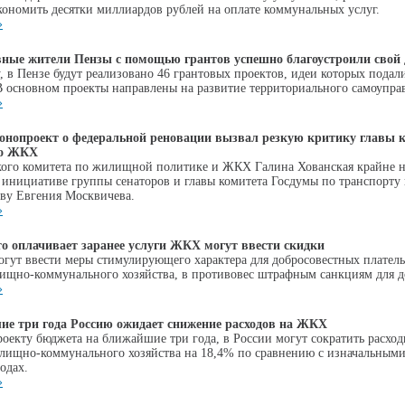
кономить десятки миллиардов рублей на оплате коммунальных услуг.
»
ные жители Пензы с помощью грантов успешно благоустроили свой 
у, в Пензе будут реализовано 46 грантовых проектов, идеи которых подал
В основном проекты направлены на развитие территориального самоупра
»
онопроект о федеральной реновации вызвал резкую критику главы 
по ЖКХ
кого комитета по жилищной политике и ЖКХ Галина Хованская крайне 
к инициативе группы сенаторов и главы комитета Госдумы по транспорту
тву Евгения Москвичева.
»
то оплачивает заранее услуги ЖКХ могут ввести скидки
огут ввести меры стимулирующего характера для добросовестных плател
ищно-коммунального хозяйства, в противовес штрафным санкциям для 
»
ие три года Россию ожидает снижение расходов на ЖКХ
роекту бюджета на ближайшие три года, в России могут сократить расход
лищно-коммунального хозяйства на 18,4% по сравнению с изначальными
одах.
»