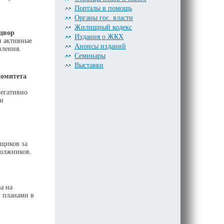
Порталы в помощь
Органы гос. власти
Жилищный кодекс
двор
Издания о ЖКХ
и активные
Анонсы изданий
вления.
Семинары
Выставки
комитета
негативно
 и
ьщиков за
должников.
ы на
 планами в