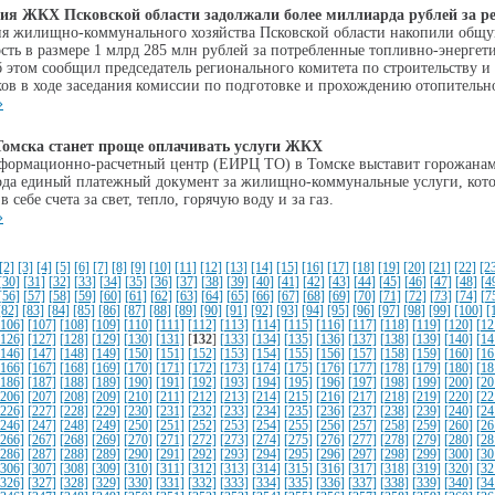
ия ЖКХ Псковской области задолжали более миллиарда рублей за р
я жилищно-коммунального хозяйства Псковской области накопили общ
сть в размере 1 млрд 285 млн рублей за потребленные топливно-энергет
б этом сообщил председатель регионального комитета по строительству 
хов в ходе заседания комиссии по подготовке и прохождению отопительн
»
омска станет проще оплачивать услуги ЖКХ
ормационно-расчетный центр (ЕИРЦ ТО) в Томске выставит горожанам 
ода единый платежный документ за жилищно-коммунальные услуги, кото
в себе счета за свет, тепло, горячую воду и за газ.
»
[2]
[3]
[4]
[5]
[6]
[7]
[8]
[9]
[10]
[11]
[12]
[13]
[14]
[15]
[16]
[17]
[18]
[19]
[20]
[21]
[22]
[2
[30]
[31]
[32]
[33]
[34]
[35]
[36]
[37]
[38]
[39]
[40]
[41]
[42]
[43]
[44]
[45]
[46]
[47]
[48]
[4
[56]
[57]
[58]
[59]
[60]
[61]
[62]
[63]
[64]
[65]
[66]
[67]
[68]
[69]
[70]
[71]
[72]
[73]
[74]
[7
[82]
[83]
[84]
[85]
[86]
[87]
[88]
[89]
[90]
[91]
[92]
[93]
[94]
[95]
[96]
[97]
[98]
[99]
[100]
[
[106]
[107]
[108]
[109]
[110]
[111]
[112]
[113]
[114]
[115]
[116]
[117]
[118]
[119]
[120]
[12
[126]
[127]
[128]
[129]
[130]
[131]
[
132
]
[133]
[134]
[135]
[136]
[137]
[138]
[139]
[140]
[14
[146]
[147]
[148]
[149]
[150]
[151]
[152]
[153]
[154]
[155]
[156]
[157]
[158]
[159]
[160]
[16
[166]
[167]
[168]
[169]
[170]
[171]
[172]
[173]
[174]
[175]
[176]
[177]
[178]
[179]
[180]
[18
[186]
[187]
[188]
[189]
[190]
[191]
[192]
[193]
[194]
[195]
[196]
[197]
[198]
[199]
[200]
[20
[206]
[207]
[208]
[209]
[210]
[211]
[212]
[213]
[214]
[215]
[216]
[217]
[218]
[219]
[220]
[22
[226]
[227]
[228]
[229]
[230]
[231]
[232]
[233]
[234]
[235]
[236]
[237]
[238]
[239]
[240]
[24
[246]
[247]
[248]
[249]
[250]
[251]
[252]
[253]
[254]
[255]
[256]
[257]
[258]
[259]
[260]
[26
[266]
[267]
[268]
[269]
[270]
[271]
[272]
[273]
[274]
[275]
[276]
[277]
[278]
[279]
[280]
[28
[286]
[287]
[288]
[289]
[290]
[291]
[292]
[293]
[294]
[295]
[296]
[297]
[298]
[299]
[300]
[30
[306]
[307]
[308]
[309]
[310]
[311]
[312]
[313]
[314]
[315]
[316]
[317]
[318]
[319]
[320]
[32
[326]
[327]
[328]
[329]
[330]
[331]
[332]
[333]
[334]
[335]
[336]
[337]
[338]
[339]
[340]
[34