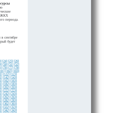
есурсы
ую
ические
и ЖКХ
ого периода.
в сентябре
рый будет
3]
[24]
[25]
[26]
9]
[50]
[51]
[52]
5]
[76]
[77]
[78]
101]
[102]
[103]
1]
[122]
[123]
1]
[142]
[143]
1]
[162]
[163]
1]
[182]
[183]
1]
[202]
[203]
1]
[222]
[223]
1]
[242]
[243]
1]
[262]
[263]
1]
[282]
[283]
1]
[302]
[303]
1]
[322]
[323]
1]
[342]
[343]