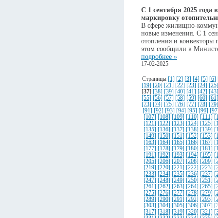
С 1 сентября 2025 года 
маркировку отопительн
В сфере жилищно-коммун
новые изменения. С 1 сен
отопления и конвекторы 
этом сообщили в Минист
подробнее »
17-02-2025
Страницы
[1]
[2]
[3]
[4]
[5]
[6]
[19]
[20]
[21]
[22]
[23]
[24]
[25
[
37
]
[38]
[39]
[40]
[41]
[42]
[43
[55]
[56]
[57]
[58]
[59]
[60]
[61
[73]
[74]
[75]
[76]
[77]
[78]
[79
[91]
[92]
[93]
[94]
[95]
[96]
[97
[107]
[108]
[109]
[110]
[111]
[
[121]
[122]
[123]
[124]
[125]
[
[135]
[136]
[137]
[138]
[139]
[
[149]
[150]
[151]
[152]
[153]
[
[163]
[164]
[165]
[166]
[167]
[
[177]
[178]
[179]
[180]
[181]
[
[191]
[192]
[193]
[194]
[195]
[
[205]
[206]
[207]
[208]
[209]
[
[219]
[220]
[221]
[222]
[223]
[
[233]
[234]
[235]
[236]
[237]
[
[247]
[248]
[249]
[250]
[251]
[
[261]
[262]
[263]
[264]
[265]
[
[275]
[276]
[277]
[278]
[279]
[
[289]
[290]
[291]
[292]
[293]
[
[303]
[304]
[305]
[306]
[307]
[
[317]
[318]
[319]
[320]
[321]
[