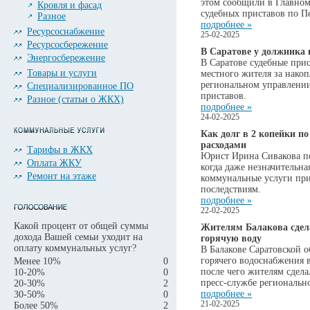
этом сообщили в Главно
Кровля и фасад
судебных приставов по П
Разное
подробнее »
Ресурсоснабжение
25-02-2025
Ресурсосбережение
В Саратове у должника
Энергосбережение
В Саратове судебные при
Товары и услуги
местного жителя за нако
региональном управлени
Специализированное ПО
приставов.
Разное (статьи о ЖКХ)
подробнее »
24-02-2025
Как долг в 2 копейки 
расходами
Тарифы в ЖКХ
Юрист Ирина Сивакова по
Оплата ЖКУ
когда даже незначительн
Ремонт на этаже
коммунальные услуги пр
последствиям.
подробнее »
22-02-2025
Какой процент от общей суммы
Жителям Балакова сдела
дохода Вашей семьи уходит на
горячую воду
оплату коммунальных услуг?
В Балакове Саратовской о
горячего водоснабжения 
Менее 10%
0
после чего жителям сдела
10-20%
0
пресс-службе региональн
20-30%
2
подробнее »
30-50%
0
21-02-2025
Более 50%
2