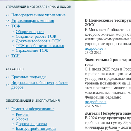
Непосредственное управление
В Подмосковье тестирую
Управляющая компания
ЖКХ
ТСЖ
В Московской области за
Общие вопросы
которого жители могут от
Создание, работа ТСЖ
жилищно-коммунальные у
Документооборот в ТСЖ
упрощение процесса опла
ТСЖ и собственник жилья
подробнее »
Страхование ТСЖ
27-02-2025
ТСН
Значительный рост тар
года
С 1 июля 2025 года в Ро
тарифов на жилищно-ком
Красивые подъезды
утвердило предельные пок
Видеоролики о благоустройстве
уровень повышения на 11
дворов
этот показатель может зна
максимальные индексы ко
Федерации отдельно.
подробнее »
26-02-2025
Ремонт и обслуживание
Жители Петербурга зад
Ремонт
В 2024 году кредиторы п
Уборка
требования на сумму 39,5
Дороги, парковка
миллиарда рублей - долг
Благоустройство двора