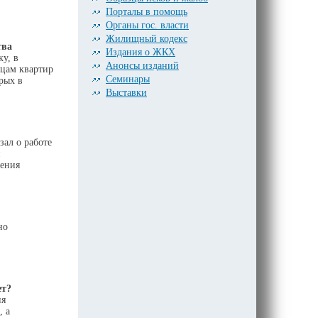
Порталы в помощь
Органы гос. власти
Жилищный кодекс
тва
Издания о ЖКХ
ку, в
Анонсы изданий
ьцам квартир
Семинары
рых в
Выставки
ал о работе
и
вения
но
ет?
ия
, а