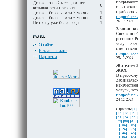
покрывают
Должен за 1-2 месяца и нет
0
организаци
возможности погасить
приборов у
Должен более чем за 3 месяца
1
подробнее 
Должен более чем за 6 месяцев
0
26-12-2024
Не плачу уже более года
1
Заявки на 
Согласно о
регионов Р
услуг чере
О сайте
ответствен
Каталог ссылок
подробнее 
Партнеры
25-12-2024
Жителям За
ЖКХ
В пресс-сл
Забайкальс
некачестве
услуги, ко
подробнее 
24-12-2024
Страницы
[1]
[27]
[28]
[29]
[53]
[54]
[55]
[79]
[80]
[81]
[104]
[105]
[124]
[125]
[144]
[145]
[164]
[165]