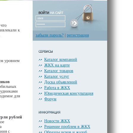
 что
ивлекали к
.
забыли пароль?
|
регистрация
Каталог компаний
им уровнем
ЖКХ на карте
Каталог товаров
Каталог услуг
ников
Доска объявлений
мобильных
Работа в ЖКХ
рудниками
Юридическая консультация
одимое для
Форум
трлн рублей
Новости ЖКХ
кое
Решение проблем в ЖКХ
а
ния с
Образцы исков и жалоб