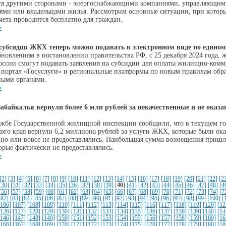
ся другими сторонами - энергоснабжающими компаниями, управляющим
ями или владельцами жилья. Рассмотрим основные ситуации, при котор
чета проводится бесплатно для граждан.
»
субсидии ЖКХ теперь можно подавать в электронном виде по едином
бновлениям в постановлении правительства РФ, с 25 декабря 2024 года, 
оссии смогут подавать заявления на субсидии для оплаты жилищно-ком
з портал «Госуслуги» и региональные платформы по новым правилам обр
ными органами.
»
байкалья вернули более 6 млн рублей за некачественные и не оказа
ужбе Государственной жилищной инспекции сообщили, что в текущем г
кого края вернули 6,2 миллиона рублей за услуги ЖКХ, которые были ок
нно или вовсе не предоставлялись. Наибольшая сумма возмещения пришл
торые фактически не предоставлялись.
»
[2]
[3]
[4]
[5]
[6]
[7]
[8]
[9]
[10]
[11]
[12]
[13]
[14]
[15]
[16]
[17]
[18]
[19]
[20]
[21]
[22]
[2
[30]
[31]
[32]
[33]
[34]
[35]
[36]
[37]
[38]
[39]
[
40
]
[41]
[42]
[43]
[44]
[45]
[46]
[47]
[48]
[4
[56]
[57]
[58]
[59]
[60]
[61]
[62]
[63]
[64]
[65]
[66]
[67]
[68]
[69]
[70]
[71]
[72]
[73]
[74]
[7
[82]
[83]
[84]
[85]
[86]
[87]
[88]
[89]
[90]
[91]
[92]
[93]
[94]
[95]
[96]
[97]
[98]
[99]
[100]
[
[106]
[107]
[108]
[109]
[110]
[111]
[112]
[113]
[114]
[115]
[116]
[117]
[118]
[119]
[120]
[12
[126]
[127]
[128]
[129]
[130]
[131]
[132]
[133]
[134]
[135]
[136]
[137]
[138]
[139]
[140]
[14
[146]
[147]
[148]
[149]
[150]
[151]
[152]
[153]
[154]
[155]
[156]
[157]
[158]
[159]
[160]
[16
[166]
[167]
[168]
[169]
[170]
[171]
[172]
[173]
[174]
[175]
[176]
[177]
[178]
[179]
[180]
[18