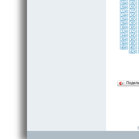
[184]
[185]
[204]
[205]
[224]
[225]
[244]
[245]
[264]
[265]
[284]
[285]
[304]
[305]
[324]
[325]
[344]
[345]
[364]
[365]
[384]
[385]
[404]
[405]
[424]
Подел