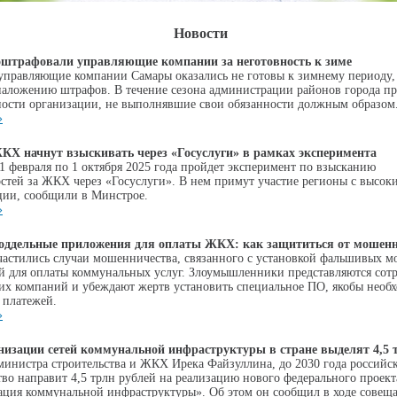
Новости
оштрафовали управляющие компании за неготовность к зиме
управляющие компании Самары оказались не готовы к зимнему периоду,
наложению штрафов. В течение сезона администрации районов города пр
ности организации, не выполнявшие свои обязанности должным образом
»
КХ начнут взыскивать через «Госуслуги» в рамках эксперимента
 1 февраля по 1 октября 2025 года пройдет эксперимент по взысканию
стей за ЖКХ через «Госуслуги». В нем примут участие регионы с высок
ии, сообщили в Минстрое.
»
оддельные приложения для оплаты ЖКХ: как защититься от мошен
частились случаи мошенничества, связанного с установкой фальшивых 
 для оплаты коммунальных услуг. Злоумышленники представляются сот
х компаний и убеждают жертв установить специальное ПО, якобы необх
 платежей.
»
низации сетей коммунальной инфраструктуры в стране выделят 4,5 
министра строительства и ЖКХ Ирека Файзуллина, до 2030 года российс
тво направит 4,5 трлн рублей на реализацию нового федерального проект
ция коммунальной инфраструктуры». Об этом он сообщил в ходе совеща