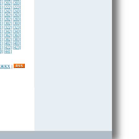
1]
[202]
[203]
1]
[222]
[223]
1]
[242]
[243]
1]
[262]
[263]
1]
[282]
[283]
1]
[302]
[303]
1]
[322]
[323]
1]
[342]
[343]
1]
[362]
[363]
1]
[382]
[383]
1]
[402]
[403]
1]
[422]
[423]
0]
[441]
и ЖКХ
|