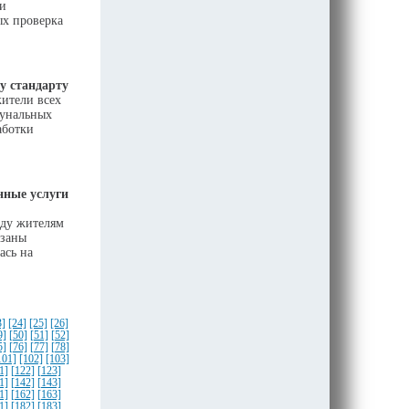
и
ых проверка
у стандарту
жители всех
мунальных
аботки
нные услуги
оду жителям
азаны
ась на
3]
[24]
[25]
[26]
9]
[50]
[51]
[52]
5]
[76]
[77]
[78]
101]
[102]
[103]
1]
[122]
[123]
1]
[142]
[143]
1]
[162]
[163]
1]
[182]
[183]