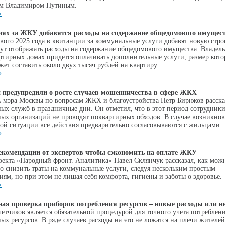
ом Владимиром Путиным.
»
иях за ЖКУ добавятся расходы на содержание общедомового имущес
ового 2025 года в квитанции за коммунальные услуги добавят новую стро
дут отображать расходы на содержание общедомового имущества. Владел
ртирных домах придется оплачивать дополнительные услуги, размер кото
ет составить около двух тысяч рублей на квартиру.
»
 предупредили о росте случаев мошенничества в сфере ЖКХ
ь мэра Москвы по вопросам ЖКХ и благоустройства Петр Бирюков рассказ
ых служб в праздничные дни. Он отметил, что в этот период сотрудник
ых организаций не проводят поквартирных обходов. В случае возникно
ой ситуации все действия предварительно согласовываются с жильцами.
»
екомендации от экспертов чтобы сэкономить на оплате ЖКУ
оекта «Народный фронт. Аналитика» Павел Склянчук рассказал, как мож
о снизить траты на коммунальные услуги, следуя нескольким простым
иям, но при этом не лишая себя комфорта, гигиены и заботы о здоровье.
»
ая проверка приборов потребления ресурсов – новые расходы или н
четчиков является обязательной процедурой для точного учета потреблен
х ресурсов. В ряде случаев расходы на это не ложатся на плечи жителей