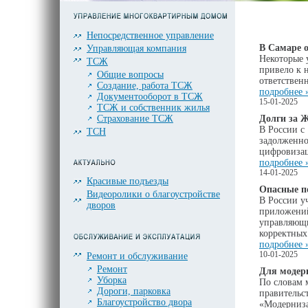
Непосредственное управление
В Самаре 
Управляющая компания
Некоторые 
ТСЖ
привело к 
Общие вопросы
ответствен
Создание, работа ТСЖ
подробнее 
Документооборот в ТСЖ
15-01-2025
ТСЖ и собственник жилья
Страхование ТСЖ
Долги за Ж
В России с
ТСН
задолженно
цифровизац
подробнее 
14-01-2025
Красивые подъезды
Опасные п
Видеоролики о благоустройстве
В России у
дворов
приложений
управляющи
корректных
подробнее 
10-01-2025
Ремонт и обслуживание
Ремонт
Для модер
Уборка
По словам 
Дороги, парковка
правительс
Благоустройство двора
«Модерниза