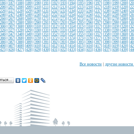
[186]
[187]
[188]
[189]
[190]
[191]
[192]
[193]
[194]
[195]
[196]
[197]
[198]
[199]
[200]
[20
[206]
[207]
[208]
[209]
[210]
[211]
[212]
[213]
[214]
[215]
[216]
[217]
[218]
[219]
[220]
[22
[226]
[227]
[228]
[229]
[230]
[231]
[232]
[233]
[234]
[235]
[236]
[237]
[238]
[239]
[240]
[24
[246]
[247]
[248]
[249]
[250]
[251]
[252]
[253]
[254]
[255]
[256]
[257]
[258]
[259]
[260]
[26
[266]
[267]
[268]
[269]
[270]
[271]
[272]
[273]
[274]
[275]
[276]
[277]
[278]
[279]
[280]
[28
[286]
[287]
[288]
[289]
[290]
[291]
[292]
[293]
[294]
[295]
[296]
[297]
[298]
[299]
[300]
[30
[306]
[307]
[308]
[309]
[310]
[311]
[312]
[313]
[314]
[315]
[316]
[317]
[318]
[319]
[320]
[32
[326]
[327]
[328]
[329]
[330]
[331]
[332]
[333]
[334]
[335]
[336]
[337]
[338]
[339]
[340]
[34
[346]
[347]
[348]
[349]
[350]
[351]
[352]
[353]
[354]
[355]
[356]
[357]
[358]
[359]
[360]
[36
[366]
[367]
[368]
[369]
[370]
[371]
[372]
[373]
[374]
[375]
[376]
[377]
[378]
[379]
[380]
[38
[386]
[387]
[388]
[389]
[390]
[391]
[392]
[393]
[394]
[395]
[396]
[397]
[398]
[399]
[400]
[40
[406]
[407]
[408]
[409]
[410]
[411]
[412]
[413]
[414]
[415]
[416]
[417]
[418]
[419]
[420]
[42
[425]
[426]
[427]
[428]
[429]
[430]
[431]
[432]
[433]
[434]
[435]
[436]
[437]
[438]
[439]
[44
Все новости
|
другие новост
иться…