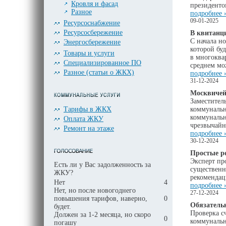
Кровля и фасад
президент
Разное
подробнее 
09-01-2025
Ресурсоснабжение
Ресурсосбережение
В квитанц
С начала н
Энергосбережение
которой бу
Товары и услуги
в многоква
Специализированное ПО
среднем мож
Разное (статьи о ЖКХ)
подробнее 
31-12-2024
Москвичей
Заместител
Тарифы в ЖКХ
коммунальн
коммунальн
Оплата ЖКУ
чрезвычайн
Ремонт на этаже
подробнее 
30-12-2024
Простые р
Эксперт пр
Есть ли у Вас задолженность за
существенн
ЖКУ?
рекомендац
Нет
4
подробнее 
Нет, но после новогоднего
27-12-2024
повышения тарифов, наверно,
0
Обязательн
будет.
Проверка с
Должен за 1-2 месяца, но скоро
0
коммунальны
погашу