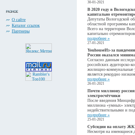
30-01-2021
В 2020 году в Вологодск
капитально отремонти
Депутаты Вологодской об
О сайте
областной программы кап
Каталог ссылок
Всего на территории Вол
Партнеры
капитально отремонтиро
подробнее »
27-01-2021
YouhouseИз-за пандеми
России оказался минима
Согласно данным исследо
российских аудиторско-ко
жилищно-коммунальные ус
является рекордно низким
подробнее »
26-01-2021
Почти миллиону россия
электросчётчики
После введения Минцифры
миллиона «умных» электр
недействительными и под
подробнее »
25-01-2021
Субсидии на оплату ЖК
Несмотря на имеющиеся до