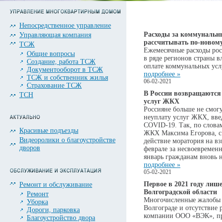
Непосредственное управление
Расходы за коммунальны
Управляющая компания
рассчитывать по-новом
ТСЖ
Ежемесячные расходы рос
Общие вопросы
в ряде регионов страны в
Создание, работа ТСЖ
оплате коммунальных услу
Документооборот в ТСЖ
подробнее »
ТСЖ и собственник жилья
06-02-2021
Страхование ТСЖ
В России возвращаются
ТСН
услуг ЖКХ
Россияне больше не смогу
неуплату услуг ЖКХ, вве
COVID-19. Так, по слова
Красивые подъезды
ЖКХ Максима Егорова, с 
Видеоролики о благоустройстве
действие моратория на в
дворов
феврале за несвоевременн
январь гражданам вновь 
подробнее »
05-02-2021
Первое в 2021 году лиш
Ремонт и обслуживание
Волгоградской области
Ремонт
Многочисленные жалобы 
Уборка
Волгограде и отсутствие
Дороги, парковка
компании ООО «ВЭК», при
Благоустройство двора