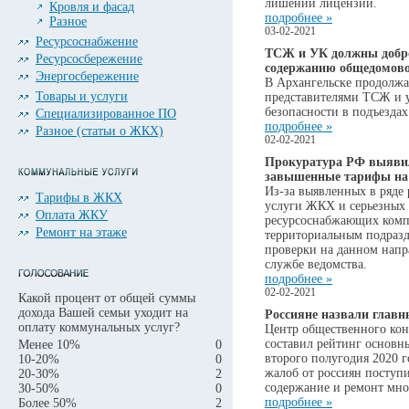
лишении лицензии.
Кровля и фасад
подробнее »
Разное
03-02-2021
Ресурсоснабжение
ТСЖ и УК должны добро
Ресурсосбережение
содержанию общедомово
Энергосбережение
В Архангельске продолжа
Товары и услуги
представителями ТСЖ и 
безопасности в подъезда
Специализированное ПО
подробнее »
Разное (статьи о ЖКХ)
02-02-2021
Прокуратура РФ выявил
завышенные тарифы на
Из-за выявленных в ряде
Тарифы в ЖКХ
услуги ЖКХ и серьезных
Оплата ЖКУ
ресурсоснабжающих комп
Ремонт на этаже
территориальным подраз
проверки на данном напр
службе ведомства.
подробнее »
02-02-2021
Какой процент от общей суммы
дохода Вашей семьи уходит на
Россияне назвали глав
оплату коммунальных услуг?
Центр общественного ко
составил рейтинг основн
Менее 10%
0
второго полугодия 2020 г
10-20%
0
жалоб от россиян поступи
20-30%
2
содержание и ремонт мно
30-50%
0
подробнее »
Более 50%
2