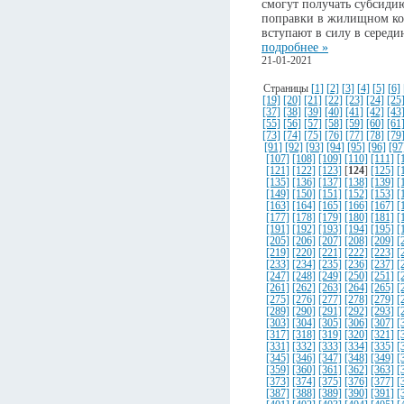
смогут получать субсид
поправки в жилищном код
вступают в силу в середи
подробнее »
21-01-2021
Страницы
[1]
[2]
[3]
[4]
[5]
[6]
[19]
[20]
[21]
[22]
[23]
[24]
[25
[37]
[38]
[39]
[40]
[41]
[42]
[43
[55]
[56]
[57]
[58]
[59]
[60]
[61
[73]
[74]
[75]
[76]
[77]
[78]
[79
[91]
[92]
[93]
[94]
[95]
[96]
[97
[107]
[108]
[109]
[110]
[111]
[
[121]
[122]
[123]
[
124
]
[125]
[
[135]
[136]
[137]
[138]
[139]
[
[149]
[150]
[151]
[152]
[153]
[
[163]
[164]
[165]
[166]
[167]
[
[177]
[178]
[179]
[180]
[181]
[
[191]
[192]
[193]
[194]
[195]
[
[205]
[206]
[207]
[208]
[209]
[
[219]
[220]
[221]
[222]
[223]
[
[233]
[234]
[235]
[236]
[237]
[
[247]
[248]
[249]
[250]
[251]
[
[261]
[262]
[263]
[264]
[265]
[
[275]
[276]
[277]
[278]
[279]
[
[289]
[290]
[291]
[292]
[293]
[
[303]
[304]
[305]
[306]
[307]
[
[317]
[318]
[319]
[320]
[321]
[
[331]
[332]
[333]
[334]
[335]
[
[345]
[346]
[347]
[348]
[349]
[
[359]
[360]
[361]
[362]
[363]
[
[373]
[374]
[375]
[376]
[377]
[
[387]
[388]
[389]
[390]
[391]
[