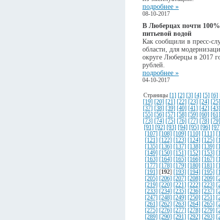
подробнее »
08-10-2017
В Люберцах почти 100% 
питьевой водой
Как сообщили в пресс-с
области, для модернизац
округе Люберцы в 2017 
рублей.
подробнее »
04-10-2017
Страницы
[1]
[2]
[3]
[4]
[5]
[6]
[19]
[20]
[21]
[22]
[23]
[24]
[25
[37]
[38]
[39]
[40]
[41]
[42]
[43
[55]
[56]
[57]
[58]
[59]
[60]
[61
[73]
[74]
[75]
[76]
[77]
[78]
[79
[91]
[92]
[93]
[94]
[95]
[96]
[97
[107]
[108]
[109]
[110]
[111]
[
[121]
[122]
[123]
[124]
[125]
[
[135]
[136]
[137]
[138]
[139]
[
[149]
[150]
[151]
[152]
[153]
[
[163]
[164]
[165]
[166]
[167]
[
[177]
[178]
[179]
[180]
[181]
[
[191]
[
192
]
[193]
[194]
[195]
[
[205]
[206]
[207]
[208]
[209]
[
[219]
[220]
[221]
[222]
[223]
[
[233]
[234]
[235]
[236]
[237]
[
[247]
[248]
[249]
[250]
[251]
[
[261]
[262]
[263]
[264]
[265]
[
[275]
[276]
[277]
[278]
[279]
[
[289]
[290]
[291]
[292]
[293]
[