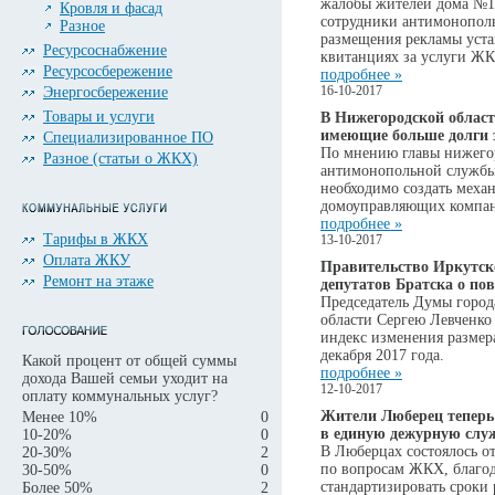
жалобы жителей дома №1
Кровля и фасад
сотрудники антимонопол
Разное
размещения рекламы уста
Ресурсоснабжение
квитанциях за услуги Ж
Ресурсосбережение
подробнее »
Энергосбережение
16-10-2017
Товары и услуги
В Нижегородской облас
имеющие больше долги 
Специализированное ПО
По мнению главы нижего
Разное (статьи о ЖКХ)
антимонопольной службы
необходимо создать мех
домоуправляющих компан
подробнее »
Тарифы в ЖКХ
13-10-2017
Оплата ЖКУ
Правительство Иркутско
Ремонт на этаже
депутатов Братска о п
Председатель Думы города
области Сергею Левченко
индекс изменения размер
декабря 2017 года.
Какой процент от общей суммы
подробнее »
дохода Вашей семьи уходит на
12-10-2017
оплату коммунальных услуг?
Жители Люберец теперь
Менее 10%
0
в единую дежурную слу
10-20%
0
В Люберцах состоялось 
20-30%
2
по вопросам ЖКХ, благод
30-50%
0
стандартизировать сроки
Более 50%
2