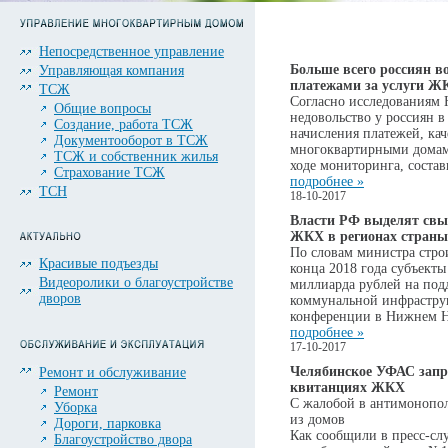
Непосредственное управление
Больше всего россиян 
Управляющая компания
платежами за услуги Ж
ТСЖ
Согласно исследованиям
Общие вопросы
недовольство у россиян 
Создание, работа ТСЖ
начисления платежей, кач
Документооборот в ТСЖ
многоквартирными домам
ТСЖ и собственник жилья
ходе мониторинга, состав
Страхование ТСЖ
подробнее »
ТСН
18-10-2017
Власти РФ выделят свы
ЖКХ в регионах страны
По словам министра стро
Красивые подъезды
конца 2018 года субъекты
Видеоролики о благоустройстве
миллиарда рублей на под
дворов
коммунальной инфраструк
конференции в Нижнем Н
подробнее »
17-10-2017
Челябинское УФАС запр
Ремонт и обслуживание
квитанциях ЖКХ
Ремонт
С жалобой в антимонопо
Уборка
из домов
Дороги, парковка
Как сообщили в пресс-сл
Благоустройство двора