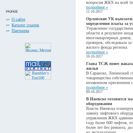
вопросам ЖКХ на всей те
подробнее »
11-10-2017
Орловские УК выплатил
О сайте
определения платы за 
Каталог ссылок
Управление государстве
Партнеры
области в результате нео
многоквартирных домов, 
проверок, обследовала за 
жилого фонда региона.
подробнее »
10-10-2017
Глава ТСЖ понес наказа
жилья
В Саранске, Ленинский с
товарищества собственн
незаконном присвоении с
подробнее »
09-10-2017
В Ижевске готовится ма
оборудования
Власти Ижевска планирую
замену лифтового оборудо
управления ЖКХ админис
году более 600 лифтов, о
более лет без ремонта, д
из эксплуатации.