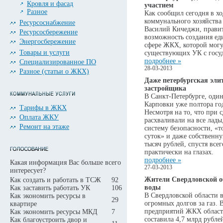
Кровля и фасад
участием
Разное
Как сообщил сегодня в х
коммунального хозяйства
Ресурсоснабжение
Василий Кичеджи, правит
Ресурсосбережение
возможность создания е
Энергосбережение
сфере ЖКХ, которой могу
Товары и услуги
существующих УК с госу
подробнее »
Специализированное ПО
28-03-2013
Разное (статьи о ЖКХ)
Даже петербургская элит
застройщика
В Санкт-Петербурге, оди
Карповки уже полтора год
Тарифы в ЖКХ
Несмотря на то, что при 
Оплата ЖКУ
расхваливали на все лады
Ремонт на этаже
систему безопасности, «
суток» и даже собственн
тысяч рублей, спустя всег
практически на глазах.
подробнее »
Какая информация Вас больше всего
27-03-2013
интересует?
Жители Свердловской об
Как создать и работать в ТСЖ
92
воды
Как заставить работать УК
106
В Свердловской области в
Как экономить ресурсы в
29
огромных долгов за газ.
квартире
предприятий ЖКХ област
Как экономить ресурсы МКД
7
составила 4,7 млрд рубле
Как благоустроить двор и