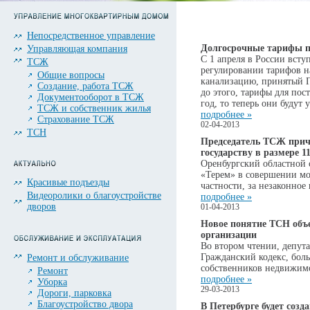
Непосредственное управление
Долгосрочные тарифы п
Управляющая компания
С 1 апреля в России всту
ТСЖ
регулировании тарифов на
Общие вопросы
канализацию, принятый Г
Создание, работа ТСЖ
до этого, тарифы для по
Документооборот в ТСЖ
год, то теперь они будут 
ТСЖ и собственник жилья
подробнее »
Страхование ТСЖ
02-04-2013
ТСН
Председатель ТСЖ при
государству в размере 1
Оренбургский областной 
«Терем» в совершении мо
Красивые подъезды
частности, за незаконное
Видеоролики о благоустройстве
подробнее »
дворов
01-04-2013
Новое понятие ТСН объ
организации
Во втором чтении, депут
Гражданский кодекс, боль
Ремонт и обслуживание
собственников недвижим
Ремонт
подробнее »
Уборка
29-03-2013
Дороги, парковка
Благоустройство двора
В Петербурге будет созд