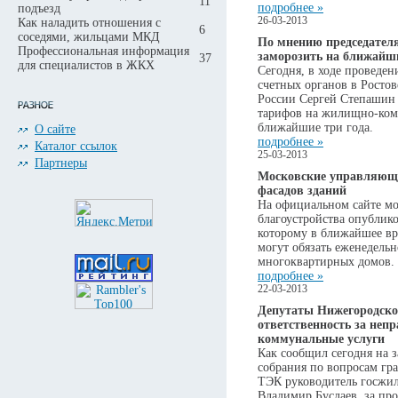
11
подробнее »
подъезд
26-03-2013
Как наладить отношения с
6
соседями, жильцами МКД
По мнению председател
Профессиональная информация
заморозить на ближайш
37
для специалистов в ЖКХ
Сегодня, в ходе проведе
счетных органов в Ростов
России Сергей Степашин 
тарифов на жилищно-комм
ближайшие три года.
О сайте
подробнее »
Каталог ссылок
25-03-2013
Партнеры
Московские управляющи
фасадов зданий
На официальном сайте мо
благоустройства опублико
которому в ближайшее в
могут обязать еженедельн
многоквартирных домов.
подробнее »
22-03-2013
Депутаты Нижегородско
ответственность за неп
коммунальные услуги
Как сообщил сегодня на з
собрания по вопросам гр
ТЭК руководитель госжи
Владимир Буслаев, за п