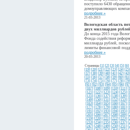
поступило 6430 обращени
домоуправляющих компа
подробнее »
21-03-2013
Вологодская область пот
двух миллиардов рубле
До конца 2015 года Волог
Фонда содействия рефо
миллиарда рублей, поск
лимиты финансовой подд
подробнее »
20-03-2013
Страницы
[1]
[2]
[3]
[4]
[5]
[6]
[19]
[20]
[21]
[22]
[23]
[24]
[25
[37]
[38]
[39]
[40]
[41]
[42]
[43
[55]
[56]
[57]
[58]
[59]
[60]
[61
[73]
[74]
[75]
[76]
[77]
[78]
[79
[91]
[92]
[93]
[94]
[95]
[96]
[97
[107]
[108]
[109]
[110]
[111]
[
[121]
[122]
[123]
[124]
[125]
[
[135]
[136]
[137]
[138]
[139]
[
[149]
[150]
[151]
[152]
[153]
[
[163]
[164]
[165]
[166]
[167]
[
[177]
[178]
[179]
[180]
[181]
[
[191]
[192]
[193]
[194]
[195]
[
[205]
[206]
[207]
[208]
[209]
[
[219]
[220]
[221]
[222]
[223]
[
[233]
[234]
[235]
[236]
[237]
[
[247]
[248]
[249]
[250]
[251]
[
[261]
[262]
[263]
[264]
[265]
[