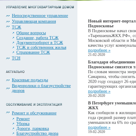
Непосредственное управление
Новый интернет-портал
Управляющая компания
Подмосковье
ТСЖ
В Подмосковье начал сво
Общие вопросы
«ТырешаешьЖКХ.РФ», со
Создание, работа ТСЖ
Московской области и Ми
Документооборот в ТСЖ
качества услуг коммунал
ТСЖ и собственник жилья
подробнее »
Страхование ТСЖ
21-02-2020
ТСН
Благодаря объединению
Подмосковье снизятся
По словам министра энер
Самарина, чтобы снизить 
Красивые подъезды
2020 году создадут 26 е
Видеоролики о благоустройстве
гарантирующих организац
дворов
подробнее »
20-02-2020
В Петербурге уменьшилс
ЖКХ
Как сообщили в жилищном
Ремонт и обслуживание
года средний размер пла
Ремонт
уменьшился на 6% по сра
Уборка
подробнее »
Дороги, парковка
19-02-2020
Благоустройство двора