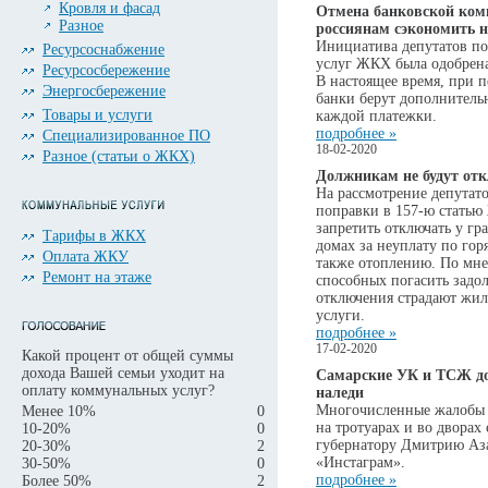
Кровля и фасад
Отмена банковской ком
Разное
россиянам сэкономить н
Инициатива депутатов по
Ресурсоснабжение
услуг ЖКХ была одобрен
Ресурсосбережение
В настоящее время, при 
Энергосбережение
банки берут дополнитель
Товары и услуги
каждой платежки.
подробнее »
Специализированное ПО
18-02-2020
Разное (статьи о ЖКХ)
Должникам не будут от
На рассмотрение депутат
поправки в 157-ю статью
запретить отключать у г
Тарифы в ЖКХ
домах за неуплату по го
Оплата ЖКУ
также отоплению. По мне
Ремонт на этаже
способных погасить задол
отключения страдают жи
услуги.
подробнее »
17-02-2020
Какой процент от общей суммы
дохода Вашей семьи уходит на
Самарские УК и ТСЖ до
оплату коммунальных услуг?
наледи
Многочисленные жалобы 
Менее 10%
0
на тротуарах и во дворах 
10-20%
0
губернатору Дмитрию Аза
20-30%
2
«Инстаграм».
30-50%
0
подробнее »
Более 50%
2