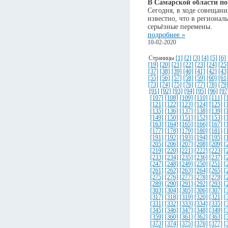
В Самарской области п
Сегодня, в ходе совещани
известно, что в региона
серьёзные перемены.
подробнее »
10-02-2020
Страницы
[1]
[2]
[3]
[4]
[5]
[6]
[19]
[20]
[21]
[22]
[23]
[24]
[25
[37]
[38]
[39]
[40]
[41]
[42]
[43
[55]
[56]
[57]
[58]
[59]
[60]
[61
[73]
[74]
[75]
[76]
[77]
[78]
[79
[91]
[92]
[93]
[94]
[95]
[96]
[97
[107]
[108]
[109]
[110]
[111]
[
[121]
[122]
[123]
[124]
[125]
[
[135]
[136]
[137]
[138]
[139]
[
[149]
[150]
[151]
[152]
[153]
[
[163]
[164]
[165]
[166]
[167]
[
[177]
[178]
[179]
[180]
[181]
[
[191]
[192]
[193]
[194]
[195]
[
[205]
[206]
[207]
[208]
[209]
[
[219]
[220]
[221]
[222]
[223]
[
[233]
[234]
[235]
[236]
[237]
[
[247]
[248]
[249]
[250]
[251]
[
[261]
[262]
[263]
[264]
[265]
[
[275]
[276]
[277]
[278]
[279]
[
[289]
[290]
[291]
[292]
[293]
[
[303]
[304]
[305]
[306]
[307]
[
[317]
[318]
[319]
[320]
[321]
[
[331]
[332]
[333]
[334]
[335]
[
[345]
[346]
[347]
[348]
[349]
[
[359]
[360]
[361]
[362]
[363]
[
[373]
[374]
[375]
[376]
[377]
[