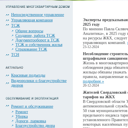
Непосредственное управление
Эксперты предсказываю
Управляющая компания
2025 году
ТСЖ
По мнению Павла Склянчу
Общие вопросы
Аналитика», в 2025 году
Создание, работа ТСЖ
на ресурсы ЖКХ, следует
Документооборот в ТСЖ
управляющих компаний.
ТСЖ и собственник жилья
23-12-2024
Страхование ТСЖ
Несоблюдение строител
ТСН
штрафными санкциями
Жизнь в многоквартирном
соблюдения ряда обязате
жильцы обязаны уважать 
Красивые подъезды
правила, направленные н
Видеоролики о благоустройстве
подробнее »
дворов
20-12-2024
Жителей Свердловской 
тарифов на ЖКХ
В Свердловской области 
антимонопольной службы 
Ремонт и обслуживание
50 глав муниципалитетов
Ремонт
предельного индекса тар
Уборка
установленного Правитель
Дороги, парковка
некоторых населённых пу
Благоустройство двора