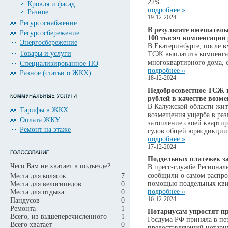
22%.
Кровля и фасад
подробнее »
Разное
19-12-2024
Ресурсоснабжение
В результате вмешател
Ресурсосбережение
100 тысяч компенсации 
Энергосбережение
В Екатеринбурге, после в
Товары и услуги
ТСЖ выплатить компенсац
многоквартирного дома, 
Специализированное ПО
подробнее »
Разное (статьи о ЖКХ)
18-12-2024
Недобросовестное ТСЖ 
рублей в качестве возм
В Калужской области жит
Тарифы в ЖКХ
возмещения ущерба в раз
Оплата ЖКУ
затопление своей кварти
Ремонт на этаже
судов общей юрисдикции
подробнее »
17-12-2024
Поддельных платежек з
Чего Вам не хватает в подъезде?
В пресс-службе Региона
сообщили о самом распро
Места для колясок
7
помощью поддельных кви
Места для велосипедов
0
подробнее »
Места для отдыха
0
16-12-2024
Пандусов
0
Ремонта
1
Нотариусам упростят п
Всего, из вышеперечисленного
1
Госдума РФ приняла в пе
Всего хватает
0
предоставляющий нотариу