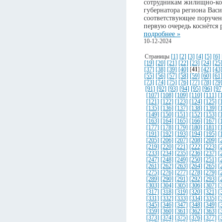
сотрудникам жилищно-ко
губернатора региона Вас
соответствующее поручени
первую очередь коснётся
подробнее »
10-12-2024
Страницы
[1]
[2]
[3]
[4]
[5]
[6]
[19]
[20]
[21]
[22]
[23]
[24]
[25
[37]
[38]
[39]
[40]
[
41
]
[42]
[43
[55]
[56]
[57]
[58]
[59]
[60]
[61
[73]
[74]
[75]
[76]
[77]
[78]
[79
[91]
[92]
[93]
[94]
[95]
[96]
[97
[107]
[108]
[109]
[110]
[111]
[
[121]
[122]
[123]
[124]
[125]
[
[135]
[136]
[137]
[138]
[139]
[
[149]
[150]
[151]
[152]
[153]
[
[163]
[164]
[165]
[166]
[167]
[
[177]
[178]
[179]
[180]
[181]
[
[191]
[192]
[193]
[194]
[195]
[
[205]
[206]
[207]
[208]
[209]
[
[219]
[220]
[221]
[222]
[223]
[
[233]
[234]
[235]
[236]
[237]
[
[247]
[248]
[249]
[250]
[251]
[
[261]
[262]
[263]
[264]
[265]
[
[275]
[276]
[277]
[278]
[279]
[
[289]
[290]
[291]
[292]
[293]
[
[303]
[304]
[305]
[306]
[307]
[
[317]
[318]
[319]
[320]
[321]
[
[331]
[332]
[333]
[334]
[335]
[
[345]
[346]
[347]
[348]
[349]
[
[359]
[360]
[361]
[362]
[363]
[
[373]
[374]
[375]
[376]
[377]
[