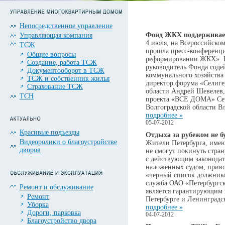
Непосредственное управление
Фонд ЖКХ поддерживае
Управляющая компания
4 июля, на Всероссийско
ТСЖ
прошла пресс-конференци
Общие вопросы
реформировании ЖКХ». В
Создание, работа ТСЖ
руководитель Фонда сод
Документооборот в ТСЖ
коммунального хозяйств
ТСЖ и собственник жилья
директор форума «Селиге
Страхование ТСЖ
области Андрей Шевелев,
ТСН
проекта «ВСЕ ДОМА» Се
Волгоградской области В
подробнее »
05-07-2012
Красивые подъезды
Отдыха за рубежом не буд
Видеоролики о благоустройстве
Жители Петербурга, имею
дворов
не смогут покинуть стран
с действующим законодат
наложенных судом, привод
«черный список должнико
служба ОАО «Петербургск
Ремонт и обслуживание
является гарантирующим 
Ремонт
Петербурге и Ленинградс
Уборка
подробнее »
Дороги, парковка
04-07-2012
Благоустройство двора