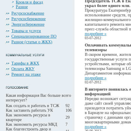
Председатель ТСЖ в Ека
Кровля и фасад
украл более одного млн.
Разное
Прокуратура Екатеринбур
Ресурсоснабжение
использование средств, 
Ресурсосбережение
жилищно-коммунального к
Энергосбережение
капитального ремонта мн
пресс-служба областной 
Товары и услуги
подробнее »
Специализированное ПО
03-07-2012
Разное (статьи о ЖКХ)
Оплачивать коммунальн
телевизоры
В скором времени, жител
государственные услуги 
Тарифы в ЖКХ
устройствами, которые об
телевизоры Samsung и LG.
Оплата ЖКУ
Департаментом информац
Ремонт на этаже
подробнее »
02-07-2012
В интернете появилась 
информацией
Какая информация Вас больше всего
Нередко возникает ситуац
интересует?
даже сайт своей управля
Как создать и работать в ТСЖ
92
приходится потратить уй
Как заставить работать УК
106
в Барнауле на официально
Как экономить ресурсы в
29
страничку с данными ор
квартире
многоквартирными домам
Как экономить ресурсы МКД
7
подробнее »
Как благоустроить двор и