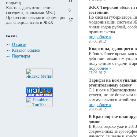
11
29-06-2012
подъезд
ЖКХ Тверской области 
Как наладить отношения с
6
состоянии
соседями, жильцами МКД
По словам губернатора Т
Профессиональная информация
37
модернизации системы ЖК
для специалистов в ЖКХ
миллиардов рублей, сооб
правительства.
подробнее »
28-06-2012
О сайте
Квартиры, сдающиеся в 
Каталог ссылок
В ближайшее время, моск
Партнеры
действие механизм уплат
полученные от сдачи в ар
подробнее »
27-06-2012
Тарифы на коммунальны
отопительному сезону
С 1 июля в Красноярском
услуги, но не более чем
коммунального хозяйства
подробнее »
26-06-2012
В Красноярске планиру
домов
В Красноярске уже в 2013
современных энергоэффе
намного дешевле и комфо