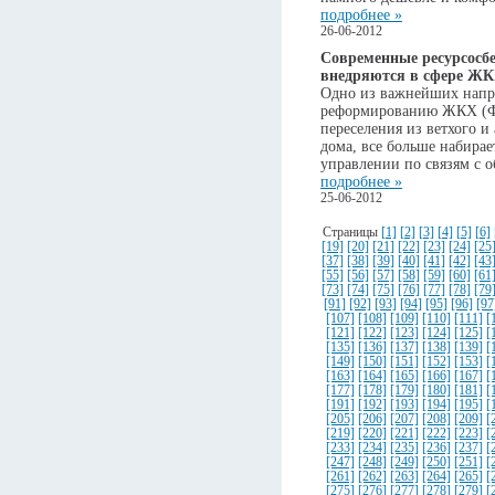
подробнее »
26-06-2012
Современные ресурсосб
внедряются в сфере Ж
Одно из важнейших напра
реформированию ЖКХ (Ф
переселения из ветхого 
дома, все больше набира
управлении по связям с
подробнее »
25-06-2012
Страницы
[1]
[2]
[3]
[4]
[5]
[6]
[19]
[20]
[21]
[22]
[23]
[24]
[25
[37]
[38]
[39]
[40]
[41]
[42]
[43
[55]
[56]
[57]
[58]
[59]
[60]
[61
[73]
[74]
[75]
[76]
[77]
[78]
[79
[91]
[92]
[93]
[94]
[95]
[96]
[97
[107]
[108]
[109]
[110]
[111]
[
[121]
[122]
[123]
[124]
[125]
[
[135]
[136]
[137]
[138]
[139]
[
[149]
[150]
[151]
[152]
[153]
[
[163]
[164]
[165]
[166]
[167]
[
[177]
[178]
[179]
[180]
[181]
[
[191]
[192]
[193]
[194]
[195]
[
[205]
[206]
[207]
[208]
[209]
[
[219]
[220]
[221]
[222]
[223]
[
[233]
[234]
[235]
[236]
[237]
[
[247]
[248]
[249]
[250]
[251]
[
[261]
[262]
[263]
[264]
[265]
[
[275]
[276]
[277]
[278]
[279]
[